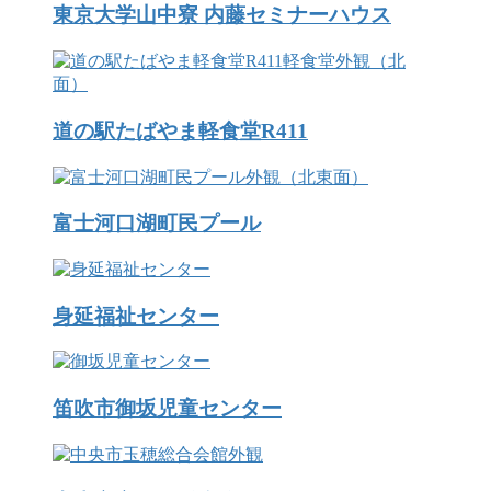
東京大学山中寮 内藤セミナーハウス
道の駅たばやま軽食堂R411
富士河口湖町民プール
身延福祉センター
笛吹市御坂児童センター