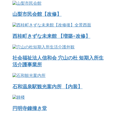
山梨市民会館【改修】
西桂町きずな未来館 【増築+改修】
社会福祉法人信和会 穴山の杜 短期入所生
活介護事業所
石和温泉駅観光案内所 【内装】
円明寺鐘撞き堂