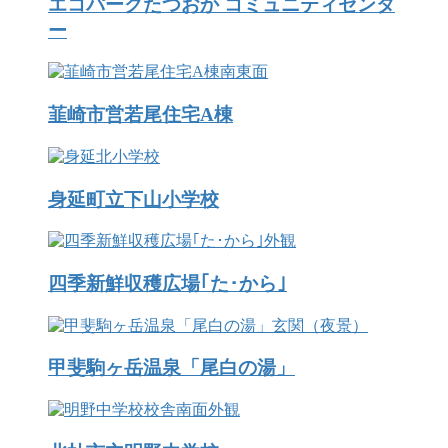
エコパークたつおか コミュニティセンタ
ー
韮崎市営若尾住宅A棟
身延町立下山小学校
四季新鮮収穫広場｢た･から｣
甲斐駒ヶ岳温泉「尾白の湯」