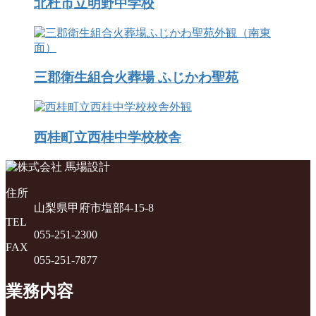
北杜市立明野中学校
三郡衛生組合火葬場 ふじかわ聖苑
西桂町立西桂中学校校舎
住所
山梨県甲府市塩部4-15-8
TEL
055-251-2300
FAX
055-251-7877
業務内容