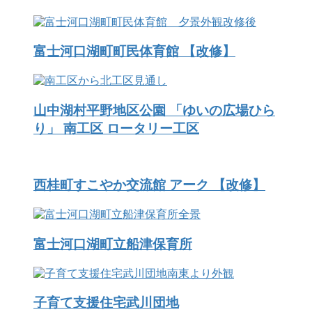
富士河口湖町町民体育館 【改修】
山中湖村平野地区公園 「ゆいの広場ひら
り」 南工区 ロータリー工区
西桂町すこやか交流館 アーク 【改修】
富士河口湖町立船津保育所
子育て支援住宅武川団地