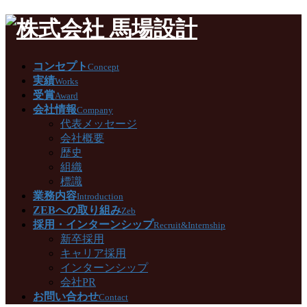
コンセプト
Concept
実績
Works
受賞
Award
会社情報
Company
代表メッセージ
会社概要
歴史
組織
標識
業務内容
Introduction
ZEBへの取り組み
Zeb
採用・インターンシップ
Recruit&Internship
新卒採用
キャリア採用
インターンシップ
会社PR
お問い合わせ
Contact