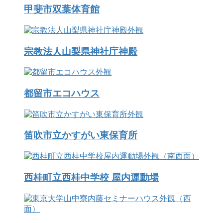
甲斐市双葉体育館
宗教法人山梨県神社庁神殿
都留市エコハウス
笛吹市立かすがい東保育所
西桂町立西桂中学校 屋内運動場