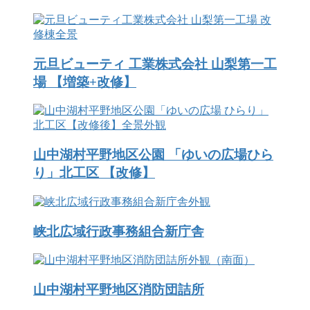
元旦ビューティ 工業株式会社 山梨第一工
場 【増築+改修】
山中湖村平野地区公園 「ゆいの広場ひら
り」北工区 【改修】
峡北広域行政事務組合新庁舎
山中湖村平野地区消防団詰所