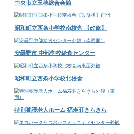
中央市立玉穂総合会館
昭和町立西条小学校南校舎 【改修】
安曇野市 中部学校給食センター
昭和町立西条小学校北校舎
特別養護老人ホーム 福寿荘きらきら