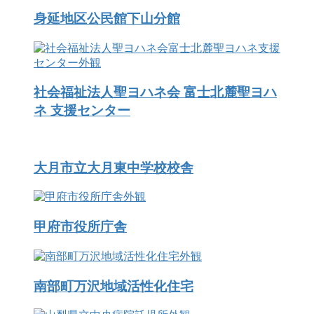
身延地区公民館下山分館
社会福祉法人聖ヨハネ会 富士北麓聖ヨハ
ネ 支援センター
大月市立大月東中学校校舎
甲府市役所庁舎
南部町万沢地域活性化住宅