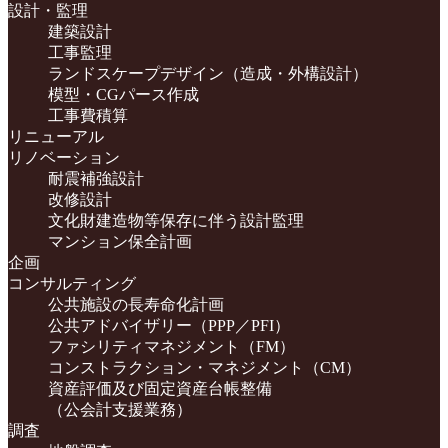
設計・監理
建築設計
工事監理
ランドスケープデザイン（造成・外構設計）
模型・CGパース作成
工事費積算
リニューアル
リノベーション
耐震補強設計
改修設計
文化財建造物等保存に伴う設計監理
マンション保全計画
企画
コンサルティング
公共施設の長寿命化計画
公共アドバイザリー（PPP／PFI）
ファシリティマネジメント（FM）
コンストラクション・マネジメント（CM）
資産評価及び固定資産台帳整備
（公会計支援業務）
調査