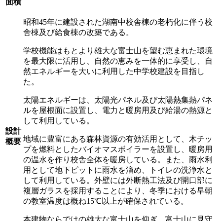
面積
昭和45年に建設された湖南中校舎棟の老朽化に伴う校
舎棟及び給食棟の改築である。
学校機能はもとより雄大な富士山を望む恵まれた環境
を最大限に活用し、自然の恵みを一体的に享受し、自
然エネルギーを大いに利用した中学校建設を目指し
た。
太陽エネルギーは、太陽光パネル及び太陽熱集熱パネ
ルを屋根面に設置し、電力と暖房用及び給湯の熱源と
して利用している。
設計
地域に豊富にある森林資源の有効活用として、木チッ
概要
プを燃料としたバイオマスボイラーを設置し、暖房用
の温水を作り校舎全体を暖房している。また、雨水利
用として地下ピットに雨水を溜め、トイレの洗浄水と
して利用している。外壁には外断熱工法及び開口部に
複層ガラスを採用することにより、冬季における早朝
の教室温度は概ね15℃以上が確保されている。
本建物ならではの雄大な富士山を仰ぎ、富士山に見守