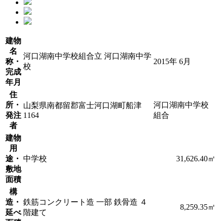
建物
名
河口湖南中学校組合立 河口湖南中学
称・
2015年 6月
校
完成
年月
住
所・
河口湖南中学校
山梨県南都留郡富士河口湖町船津
発注
1164
組合
者
建物
用
途・
中学校
31,626.40㎡
敷地
面積
構
造・
鉄筋コンクリート造 一部 鉄骨造 ４
8,259.35㎡
延べ
階建て