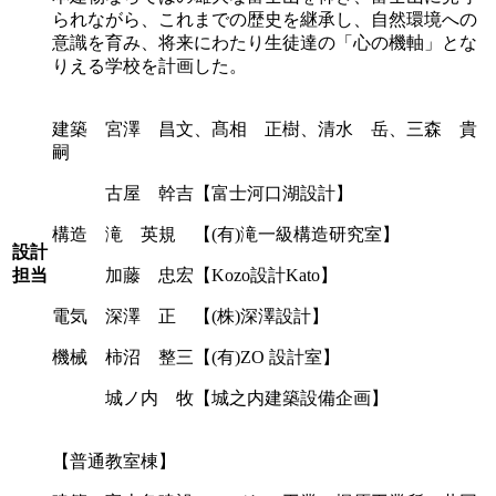
られながら、これまでの歴史を継承し、自然環境への
意識を育み、将来にわたり生徒達の「心の機軸」とな
りえる学校を計画した。
建築 宮澤 昌文、髙相 正樹、清水 岳、三森 貴
嗣
古屋 幹吉【富士河口湖設計】
構造 滝 英規 【(有)滝一級構造研究室】
設計
担当
加藤 忠宏【Kozo設計Kato】
電気 深澤 正 【(株)深澤設計】
機械 柿沼 整三【(有)ZO 設計室】
城ノ内 牧【城之内建築設備企画】
【普通教室棟】