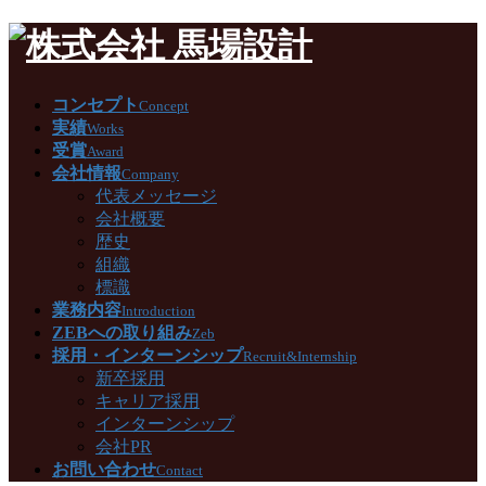
コンセプト
Concept
実績
Works
受賞
Award
会社情報
Company
代表メッセージ
会社概要
歴史
組織
標識
業務内容
Introduction
ZEBへの取り組み
Zeb
採用・インターンシップ
Recruit&Internship
新卒採用
キャリア採用
インターンシップ
会社PR
お問い合わせ
Contact