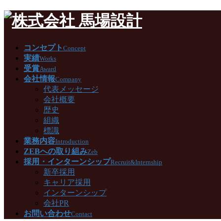
コンセプト
Concept
実績
Works
受賞
Award
会社情報
Company
代表メッセージ
会社概要
歴史
組織
標識
業務内容
Introduction
ZEBへの取り組み
Zeb
採用・インターンシップ
Recruit&Internship
新卒採用
キャリア採用
インターンシップ
会社PR
お問い合わせ
Contact