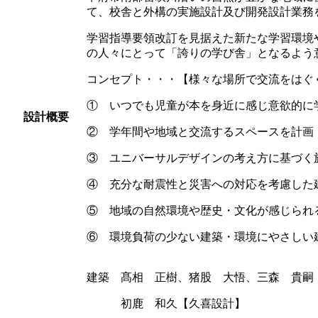
て、校舎と外構の実施設計及び開発設計業務
学習指導要領改訂を見据えた新たな学習環境
の人々にとって「誇りの学び舎」となるよう
コンセプト・・・【様々な場所で交流をはぐ
① いつでも児童が本を身近に感じ意欲的に
設計概要
② 学年間や地域と交流するスペースを計画
③ ユニバーサルデザインの考え方に基づく
④ 充分な耐震性と災害への対応を考慮した
⑤ 地域の自然環境や歴史・文化が感じられ
⑥ 環境負荷の少ない建築・環境にやさしい
建築 髙相 正樹、猪股 大悟、三森 貴嗣
初鹿 和久【久喜設計】