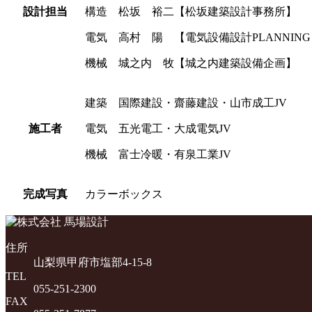
設計担当
構造 松坂 裕二【松坂建築設計事務所】
電気 高村 陽 【電気設備設計PLANNING
機械 城之内 牧【城之内建築設備企画】
建築 国際建設・齋藤建設・山市成工JV
施工者
電気 五光電工・大成電気JV
機械 富士冷暖・有泉工業JV
完成写真
カラーボックス
住所
山梨県甲府市塩部4-15-8
TEL
055-251-2300
FAX