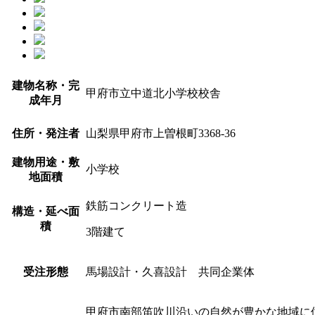
建物名称・完
甲府市立中道北小学校校舎
成年月
住所・発注者
山梨県甲府市上曽根町3368-36
建物用途・敷
小学校
地面積
鉄筋コンクリート造
構造・延べ面
積
3階建て
受注形態
馬場設計・久喜設計 共同企業体
甲府市南部笛吹川沿いの自然が豊かな地域に