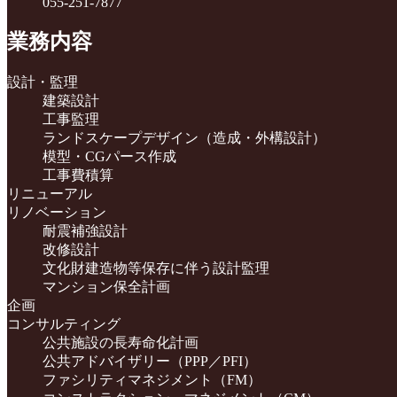
055-251-7877
業務内容
設計・監理
建築設計
工事監理
ランドスケープデザイン（造成・外構設計）
模型・CGパース作成
工事費積算
リニューアル
リノベーション
耐震補強設計
改修設計
文化財建造物等保存に伴う設計監理
マンション保全計画
企画
コンサルティング
公共施設の長寿命化計画
公共アドバイザリー（PPP／PFI）
ファシリティマネジメント（FM）