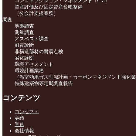
コンストラクション・マネジメント（CM）
資産評価及び固定資産台帳整備
（公会計支援業務）
調査
地盤調査
測量調査
アスベスト調査
耐震診断
非構造部材の耐震点検
劣化診断
環境アセスメント
環境計画業務
（温室効果ガス削減計画・カーボンマネジメント強化業
特殊建築物等定期調査報告
コンテンツ
コンセプト
実績
受賞
会社情報