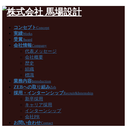
コンセプト
Concept
実績
Works
受賞
Award
会社情報
Company
代表メッセージ
会社概要
歴史
組織
標識
業務内容
Introduction
ZEBへの取り組み
Zeb
採用・インターンシップ
Recruit&Internship
新卒採用
キャリア採用
インターンシップ
会社PR
お問い合わせ
Contact