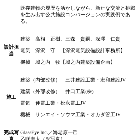
既存建物の履歴を活かしながら、新たな交流と挑戦
を生み出す公共施設コンバージョンの実践例であ
る。
建築 髙相 正樹、三森 貴嗣、深澤 仁貴
設計担
電気 深沢 守 【深沢電気設備設計事務所】
当
機械 城之内 牧【城之内建築設備企画】
建築（内部改修） 三井建設工業・宏和建設JV
建築（外部改修） 井口工業(株)
施工
電気 伸電工業・松永電工JV
機械 サンエイ・ソウマ工業・オカダ管工JV
完成写
GlassEye Inc.／海老原一己
真
乙咩海太（※写真）