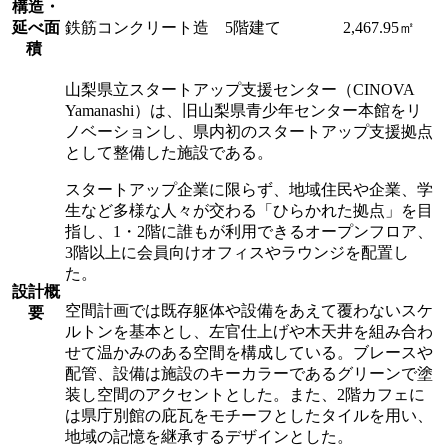
構造・
延べ面
鉄筋コンクリート造 5階建て
2,467.95㎡
積
山梨県立スタートアップ支援センター（CINOVA
Yamanashi）は、旧山梨県青少年センター本館をリ
ノベーションし、県内初のスタートアップ支援拠点
として整備した施設である。
スタートアップ企業に限らず、地域住民や企業、学
生など多様な人々が交わる「ひらかれた拠点」を目
指し、1・2階に誰もが利用できるオープンフロア、
3階以上に会員向けオフィスやラウンジを配置し
た。
設計概
空間計画では既存躯体や設備をあえて覆わないスケ
要
ルトンを基本とし、左官仕上げや木天井を組み合わ
せて温かみのある空間を構成している。ブレースや
配管、設備は施設のキーカラーであるグリーンで塗
装し空間のアクセントとした。また、2階カフェに
は県庁別館の庇瓦をモチーフとしたタイルを用い、
地域の記憶を継承するデザインとした。