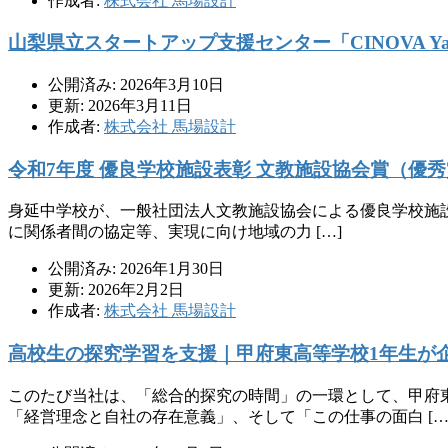
作成者:
株式会社 馬場設計
山梨県立スタートアップ支援センター「CINOVA Ya
公開済み: 2026年3月10日
更新: 2026年3月11日
作成者:
株式会社 馬場設計
令和7年度 優良学校施設表彰 文教施設協会賞（優
身延中学校が、一般社団法人文教施設協会による優良学校施
に関係者間の協定等、実現に向け地域の力 […]
公開済み: 2026年1月30日
更新: 2026年2月2日
作成者:
株式会社 馬場設計
高校生の探究学習を支援｜甲府東高等学校1年生が
このたび当社は、「総合的探究の時間」の一環として、甲府東
「経営理念と自社の存在意義」、そして「この仕事の面白 […