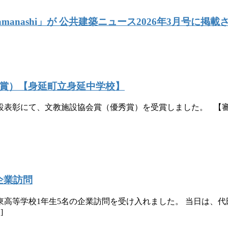
manashi」が 公共建築ニュース2026年3月号に掲
秀賞）【身延町立身延中学校】
設表彰にて、文教施設協会賞（優秀賞）を受賞しました。 【審
企業訪問
高等学校1年生5名の企業訪問を受け入れました。 当日は、
]