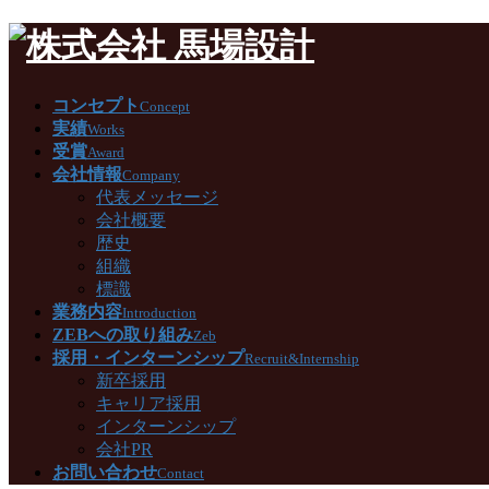
コンセプト
Concept
実績
Works
受賞
Award
会社情報
Company
代表メッセージ
会社概要
歴史
組織
標識
業務内容
Introduction
ZEBへの取り組み
Zeb
採用・インターンシップ
Recruit&Internship
新卒採用
キャリア採用
インターンシップ
会社PR
お問い合わせ
Contact