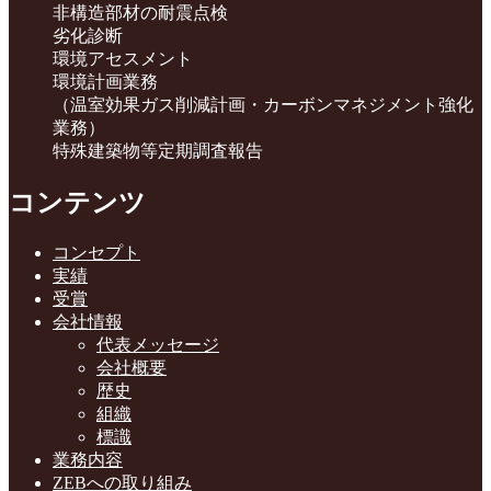
非構造部材の耐震点検
劣化診断
環境アセスメント
環境計画業務
（温室効果ガス削減計画・カーボンマネジメント強化
業務）
特殊建築物等定期調査報告
コンテンツ
コンセプト
実績
受賞
会社情報
代表メッセージ
会社概要
歴史
組織
標識
業務内容
ZEBへの取り組み