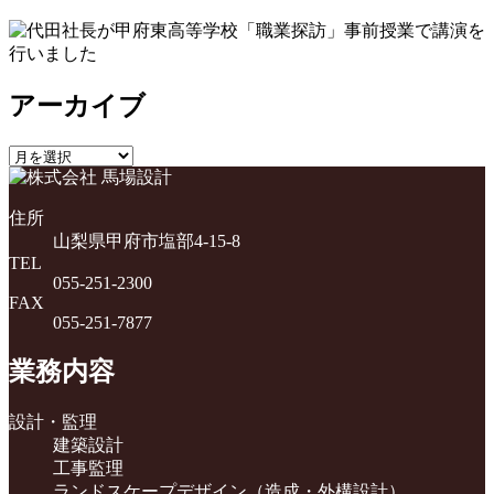
アーカイブ
ア
ー
カ
住所
イ
山梨県甲府市塩部4-15-8
ブ
TEL
055-251-2300
FAX
055-251-7877
業務内容
設計・監理
建築設計
工事監理
ランドスケープデザイン（造成・外構設計）