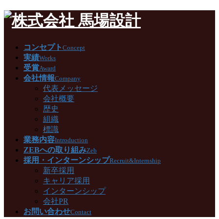
コンセプト
Concept
実績
Works
受賞
Award
会社情報
Company
代表メッセージ
会社概要
歴史
組織
標識
業務内容
Introduction
ZEBへの取り組み
Zeb
採用・インターンシップ
Recruit&Internship
新卒採用
キャリア採用
インターンシップ
会社PR
お問い合わせ
Contact