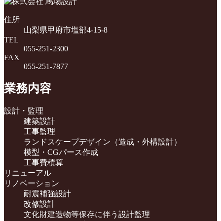
ー
カ
住所
イ
山梨県甲府市塩部4-15-8
ブ
TEL
055-251-2300
FAX
055-251-7877
業務内容
設計・監理
建築設計
工事監理
ランドスケープデザイン（造成・外構設計）
模型・CGパース作成
工事費積算
リニューアル
リノベーション
耐震補強設計
改修設計
文化財建造物等保存に伴う設計監理