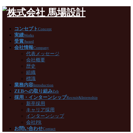
コンセプト
Concept
実績
Works
受賞
Award
会社情報
Company
代表メッセージ
会社概要
歴史
組織
標識
業務内容
Introduction
ZEBへの取り組み
Zeb
採用・インターンシップ
Recruit&Internship
新卒採用
キャリア採用
インターンシップ
会社PR
お問い合わせ
Contact