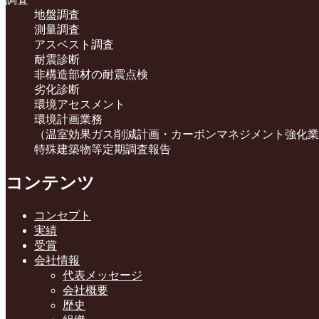
地盤調査
測量調査
アスベスト調査
耐震診断
非構造部材の耐震点検
劣化診断
環境アセスメント
環境計画業務
（温室効果ガス削減計画・カーボンマネジメント強化業
特殊建築物等定期調査報告
コンテンツ
コンセプト
実績
受賞
会社情報
代表メッセージ
会社概要
歴史