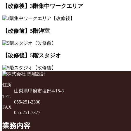
【改修後】3階集中ワークエリア
【改修前】5階洋室
【改修後】5階スタジオ
住所
山梨県甲府市塩部4-15-8
TEL
055-251-2300
FAX
055-251-7877
業務内容