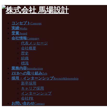
コンセプト
Concept
実績
Works
受賞
Award
会社情報
Company
代表メッセージ
会社概要
歴史
組織
標識
業務内容
Introduction
ZEBへの取り組み
Zeb
採用・インターンシップ
Recruit&Internship
新卒採用
キャリア採用
インターンシップ
会社PR
お問い合わせ
Contact