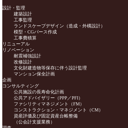
設計・監理
建築設計
工事監理
ランドスケープデザイン（造成・外構設計）
模型・CGパース作成
工事費積算
リニューアル
リノベーション
耐震補強設計
改修設計
文化財建造物等保存に伴う設計監理
マンション保全計画
企画
コンサルティング
公共施設の長寿命化計画
公共アドバイザリー（PPP／PFI）
ファシリティマネジメント（FM）
コンストラクション・マネジメント（CM）
資産評価及び固定資産台帳整備
（公会計支援業務）
調査