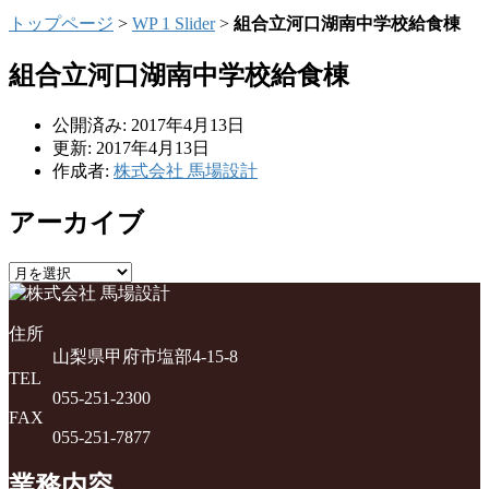
トップページ
>
WP 1 Slider
>
組合立河口湖南中学校給食棟
組合立河口湖南中学校給食棟
公開済み: 2017年4月13日
更新: 2017年4月13日
作成者:
株式会社 馬場設計
アーカイブ
ア
ー
カ
住所
イ
山梨県甲府市塩部4-15-8
ブ
TEL
055-251-2300
FAX
055-251-7877
業務内容