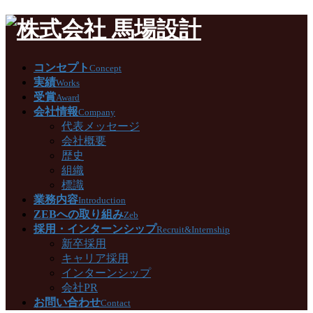
コンセプト
Concept
実績
Works
受賞
Award
会社情報
Company
代表メッセージ
会社概要
歴史
組織
標識
業務内容
Introduction
ZEBへの取り組み
Zeb
採用・インターンシップ
Recruit&Internship
新卒採用
キャリア採用
インターンシップ
会社PR
お問い合わせ
Contact