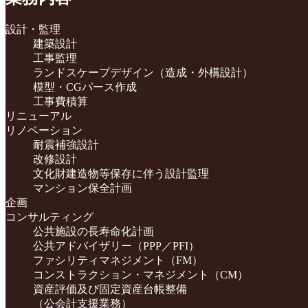
設計・監理
建築設計
工事監理
ランドスケープデザイン（造成・外構設計）
模型・CGパース作成
工事費積算
リニューアル
リノベーション
耐震補強設計
改修設計
文化財建造物等保存に伴う設計監理
マンション保全計画
企画
コンサルティング
公共施設の長寿命化計画
公共アドバイザリー（PPP／PFI）
ファシリティマネジメント（FM）
コンストラクション・マネジメント（CM）
資産評価及び固定資産台帳整備
（公会計支援業務）