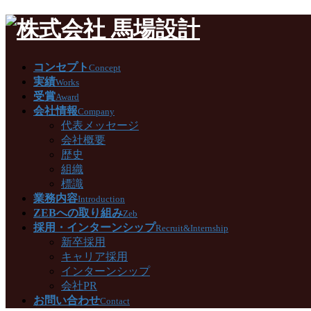
コンセプト
Concept
実績
Works
受賞
Award
会社情報
Company
代表メッセージ
会社概要
歴史
組織
標識
業務内容
Introduction
ZEBへの取り組み
Zeb
採用・インターンシップ
Recruit&Internship
新卒採用
キャリア採用
インターンシップ
会社PR
お問い合わせ
Contact