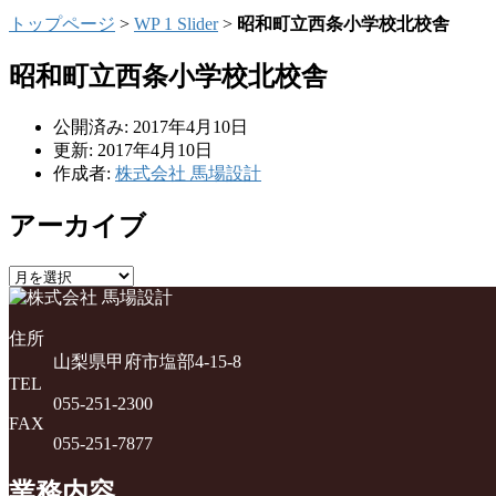
トップページ
>
WP 1 Slider
>
昭和町立西条小学校北校舎
昭和町立西条小学校北校舎
公開済み: 2017年4月10日
更新: 2017年4月10日
作成者:
株式会社 馬場設計
アーカイブ
ア
ー
カ
住所
イ
山梨県甲府市塩部4-15-8
ブ
TEL
055-251-2300
FAX
055-251-7877
業務内容