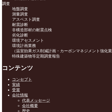
調査
地盤調査
測量調査
アスベスト調査
耐震診断
非構造部材の耐震点検
劣化診断
環境アセスメント
環境計画業務
（温室効果ガス削減計画・カーボンマネジメント強化業
特殊建築物等定期調査報告
コンテンツ
コンセプト
実績
受賞
会社情報
代表メッセージ
会社概要
歴史