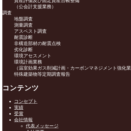
資産評価及び固定資産台帳整備
（公会計支援業務）
調査
地盤調査
測量調査
アスベスト調査
耐震診断
非構造部材の耐震点検
劣化診断
環境アセスメント
環境計画業務
（温室効果ガス削減計画・カーボンマネジメント強化業
特殊建築物等定期調査報告
コンテンツ
コンセプト
実績
受賞
会社情報
代表メッセージ