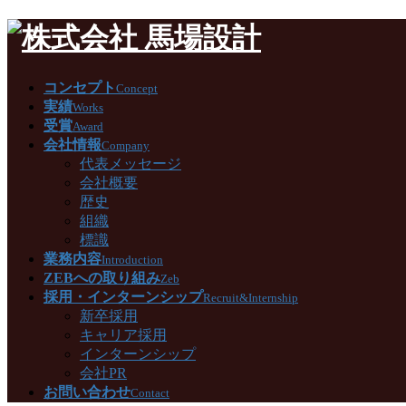
コンセプト
Concept
実績
Works
受賞
Award
会社情報
Company
代表メッセージ
会社概要
歴史
組織
標識
業務内容
Introduction
ZEBへの取り組み
Zeb
採用・インターンシップ
Recruit&Internship
新卒採用
キャリア採用
インターンシップ
会社PR
お問い合わせ
Contact