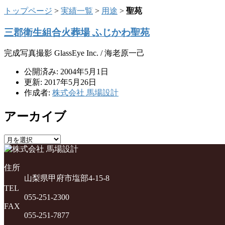
トップページ
>
実績一覧
>
用途
>
聖苑
三郡衛生組合火葬場 ふじかわ聖苑
完成写真撮影 GlassEye Inc. / 海老原一己
公開済み: 2004年5月1日
更新: 2017年5月26日
作成者:
株式会社 馬場設計
アーカイブ
ア
ー
カ
住所
イ
山梨県甲府市塩部4-15-8
ブ
TEL
055-251-2300
FAX
055-251-7877