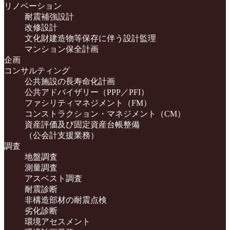
リノベーション
耐震補強設計
改修設計
文化財建造物等保存に伴う設計監理
マンション保全計画
企画
コンサルティング
公共施設の長寿命化計画
公共アドバイザリー（PPP／PFI）
ファシリティマネジメント（FM）
コンストラクション・マネジメント（CM）
資産評価及び固定資産台帳整備
（公会計支援業務）
調査
地盤調査
測量調査
アスベスト調査
耐震診断
非構造部材の耐震点検
劣化診断
環境アセスメント