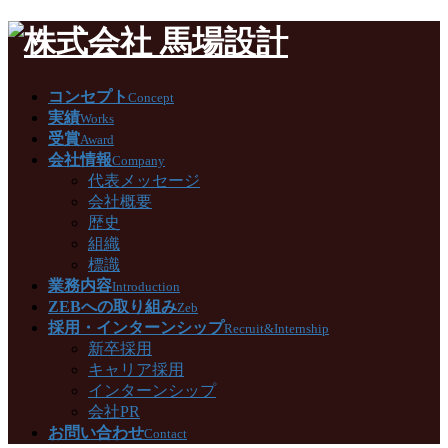
コンセプト
Concept
実績
Works
受賞
Award
会社情報
Company
代表メッセージ
会社概要
歴史
組織
標識
業務内容
Introduction
ZEBへの取り組み
Zeb
採用・インターンシップ
Recruit&Internship
新卒採用
キャリア採用
インターンシップ
会社PR
お問い合わせ
Contact