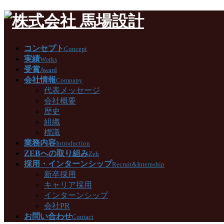
コンセプト
Concept
実績
Works
受賞
Award
会社情報
Company
代表メッセージ
会社概要
歴史
組織
標識
業務内容
Introduction
ZEBへの取り組み
Zeb
採用・インターンシップ
Recruit&Internship
新卒採用
キャリア採用
インターンシップ
会社PR
お問い合わせ
Contact