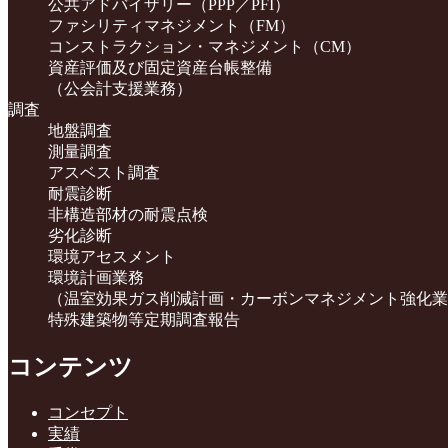
公共アドバイザリー（PPP／PFI）
ファシリティマネジメント（FM）
コンストラクション・マネジメント（CM）
資産評価及び固定資産台帳整備
（公会計支援業務）
調査
地盤調査
測量調査
アスベスト調査
耐震診断
非構造部材の耐震点検
劣化診断
環境アセスメント
環境計画業務
（温室効果ガス削減計画・カーボンマネジメント強化業
特殊建築物等定期調査報告
コンテンツ
コンセプト
実績