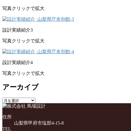
写真クリックで拡大
設計実績紹介3
写真クリックで拡大
設計実績紹介4
写真クリックで拡大
アーカイブ
ア
ー
カ
住所
イ
山梨県甲府市塩部4-15-8
ブ
TEL