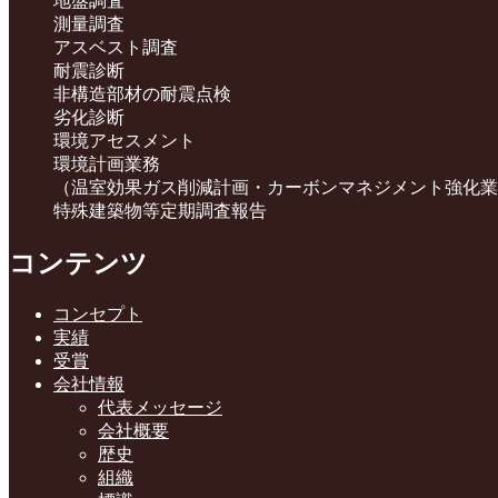
地盤調査
測量調査
アスベスト調査
耐震診断
非構造部材の耐震点検
劣化診断
環境アセスメント
環境計画業務
（温室効果ガス削減計画・カーボンマネジメント強化業
特殊建築物等定期調査報告
コンテンツ
コンセプト
実績
受賞
会社情報
代表メッセージ
会社概要
歴史
組織