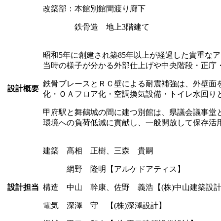
改築部：本館別館間渡り廊下
鉄骨造 地上3階建て
昭和5年に創建され築85年以上が経過した貴重
当時の様子が分かる外部仕上げや中央階段・正庁
鉄骨ブレースとＲＣ壁による耐震補強は、外壁面
設計概要
化・ＯＡフロア化・空調換気設備・トイレ水回り
甲府駅と舞鶴城の間に建つ別館は、県議会議事堂
環境への負荷低減に貢献し、一般開放して保存活
建築 髙相 正樹、三森 貴嗣
網野 隆明【アルケドアティス】
設計担当
構造 中山 幹康、佐野 義浩【(株)中山建築設
電気 深澤 守 【(株)深澤設計】