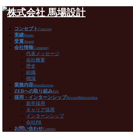
コンセプト
Concept
実績
Works
受賞
Award
会社情報
Company
代表メッセージ
会社概要
歴史
組織
標識
業務内容
Introduction
ZEBへの取り組み
Zeb
採用・インターンシップ
Recruit&Internship
新卒採用
キャリア採用
インターンシップ
会社PR
お問い合わせ
Contact