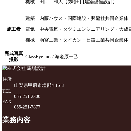
機械 田口 和人【(株)田口建築設備設計】
建築 内藤ハウス・国際建設・興龍社共同企業体
施工者
電気 中央電気・タツミエンジニアリング・大成
機械 雨宮工業・ダイカン・日設工業共同企業体
完成写真
GlassEye Inc. / 海老原一己
撮影
住所
山梨県甲府市塩部4-15-8
TEL
055-251-2300
FAX
055-251-7877
業務内容