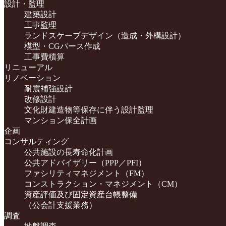
設計・監理
建築設計
工事監理
ランドスケープデザイン（造成・外構設計）
模型・CGパース作成
工事費積算
リニューアル
リノベーション
耐震補強設計
改修設計
文化財建造物等保存に伴う設計監理
マンション保全計画
企画
コンサルティング
公共施設の長寿命化計画
公共アドバイザリー（PPP／PFI）
ファシリティマネジメント（FM）
コンストラクション・マネジメント（CM）
資産評価及び固定資産台帳整備
（公会計支援業務）
調査