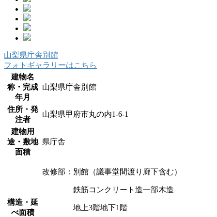
山梨県庁舎別館
フォトギャラリーはこちら
建物名
称・完成
山梨県庁舎別館
年月
住所・発
山梨県甲府市丸の内1-6-1
注者
建物用
途・敷地
県庁舎
面積
改修部：別館（議事堂間渡り廊下含む）
鉄筋コンクリート造一部木造
構造・延
地上3階地下1階
べ面積